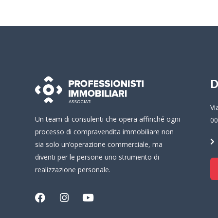
D
Vi
Un team di consulenti che opera affinché ogni
00
processo di compravendita immobiliare non
sia solo un’operazione commerciale, ma
diventi per le persone uno strumento di
realizzazione personale.
F
I
Y
a
n
o
c
s
u