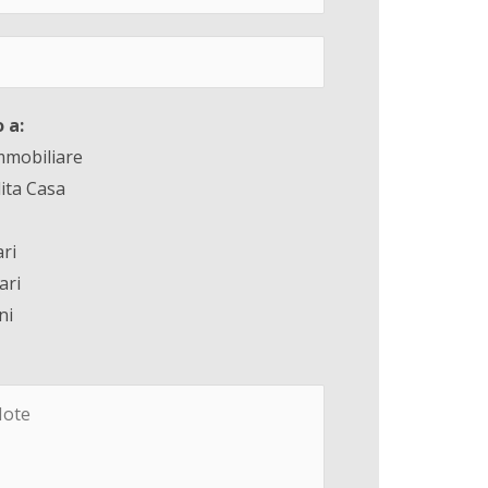
 a:
mmobiliare
ita Casa
ri
ari
ni