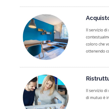
Acquisto
Il servizio 
contestualme
coloro che v
ottenendo co
Ristrutt
Il servizio d
di mutuo è i