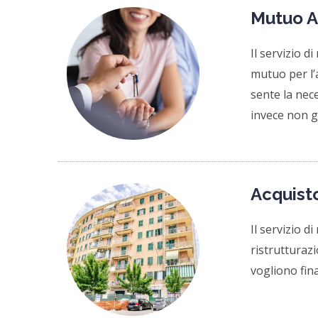
Mutuo A
Il servizio d
mutuo per l’a
sente la nec
invece non go
Acquisto
Il servizio d
ristrutturaz
vogliono fin