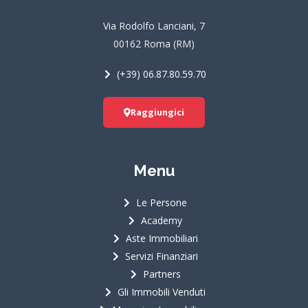
o
g
b
o
r
e
Via Rodolfo Lanciani, 7
k
a
00162 Roma (RM)
m
(+39) 06.87.80.59.70
Raggiungici
Menu
Le Persone
Academy
Aste Immobiliari
Servizi Finanziari
Partners
Gli Immobili Venduti