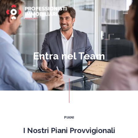
Vai
Mai
al
Men
contenuto
Entra nel Team
PIANI
I Nostri Piani Provvigionali