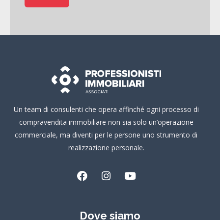
Un team di consulenti che opera affinché ogni processo di
compravendita immobiliare non sia solo un’operazione
commerciale, ma diventi per le persone uno strumento di
realizzazione personale.
F
I
Y
a
n
o
c
s
u
e
t
t
Dove siamo
b
a
u