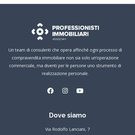
Un team di consulenti che opera affinché ogni processo di
compravendita immobiliare non sia solo un’operazione
commerciale, ma diventi per le persone uno strumento di
realizzazione personale.
F
I
Y
a
n
o
c
s
u
e
t
t
Dove siamo
b
a
u
o
g
b
o
r
e
Via Rodolfo Lanciani, 7
k
a