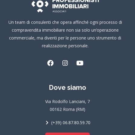
Un team di consulenti che opera affinché ogni processo di
compravendita immobiliare non sia solo un’operazione
commerciale, ma diventi per le persone uno strumento di
realizzazione personale.
F
I
Y
a
n
o
c
s
u
e
t
t
Dove siamo
b
a
u
o
g
b
o
r
e
Via Rodolfo Lanciani, 7
k
a
00162 Roma (RM)
m
(+39) 06.87.80.59.70