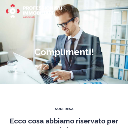
Vai
Mai
al
Men
contenuto
Complimenti!
SORPRESA
Ecco cosa abbiamo riservato per