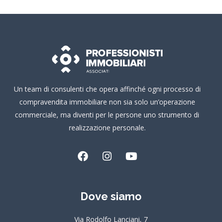
Un team di consulenti che opera affinché ogni processo di
compravendita immobiliare non sia solo un’operazione
commerciale, ma diventi per le persone uno strumento di
realizzazione personale.
F
I
Y
a
n
o
c
s
u
e
t
t
Dove siamo
b
a
u
o
g
b
o
r
e
Via Rodolfo Lanciani, 7