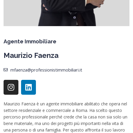
Agente Immobiliare
Maurizio Faenza
mfaenza@professionistimmobiliari.it
I
L
n
i
s
n
t
k
Maurizio Faenza è un agente immobiliare abilitato che opera nel
settore residenziale e commerciale a Roma. Ha scelto questo
a
e
percorso professionale perché crede che la casa non sia solo un
g
d
bene materiale, ma uno dei progetti più importanti nella vita di
r
i
una persona o di una famiglia. Per questo affronta il suo lavoro