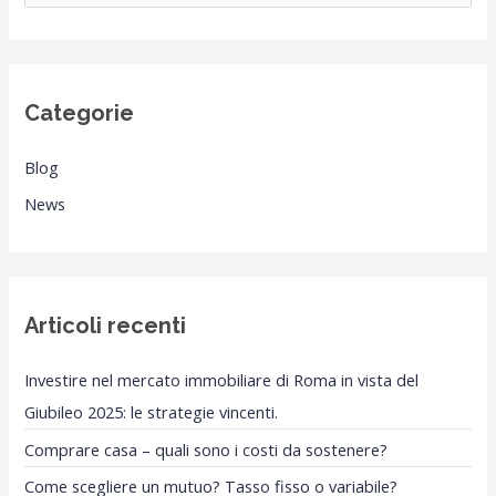
e
r
c
Categorie
a
:
Blog
News
Articoli recenti
Investire nel mercato immobiliare di Roma in vista del
Giubileo 2025: le strategie vincenti.
Comprare casa – quali sono i costi da sostenere?
Come scegliere un mutuo? Tasso fisso o variabile?