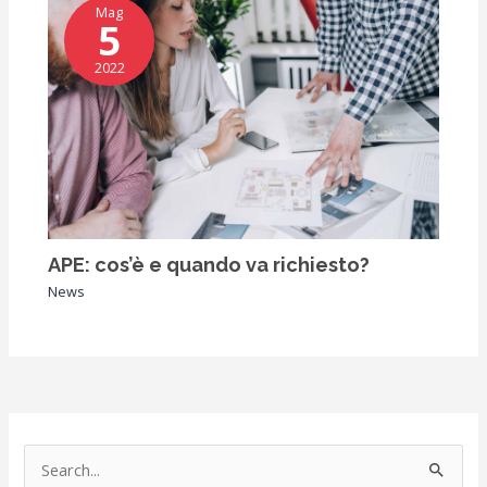
Mag
5
2022
APE: cos’è e quando va richiesto?
News
C