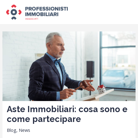
Vai
Mai
al
Men
contenuto
Navigazione
articoli
Aste Immobiliari: cosa sono e
come partecipare
Blog
,
News